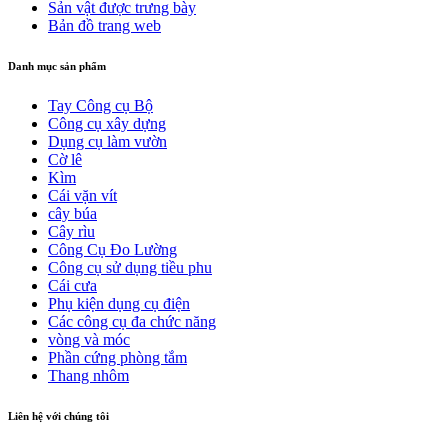
Sản vật được trưng bày
Bản đồ trang web
Danh mục sản phẩm
Tay Công cụ Bộ
Công cụ xây dựng
Dụng cụ làm vườn
Cờ lê
Kìm
Cái vặn vít
cây búa
Cây rìu
Công Cụ Đo Lường
Công cụ sử dụng tiều phu
Cái cưa
Phụ kiện dụng cụ điện
Các công cụ đa chức năng
vòng và móc
Phần cứng phòng tắm
Thang nhôm
Liên hệ với chúng tôi