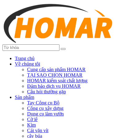
Trang chủ
Về chúng tôi
Cung cấp sản phẩm HOMAR
TẠI SAO CHỌN HOMAR
HOMAR kiểm soát chất lượng
Đảm bảo dịch vụ HOMAR
Câu hỏi thường gặp
Sản phẩm
Tay Công cụ Bộ
Công cụ xây dựng
Dụng cụ làm vườn
Cờ lê
Kìm
Cái vặn vít
cây búa