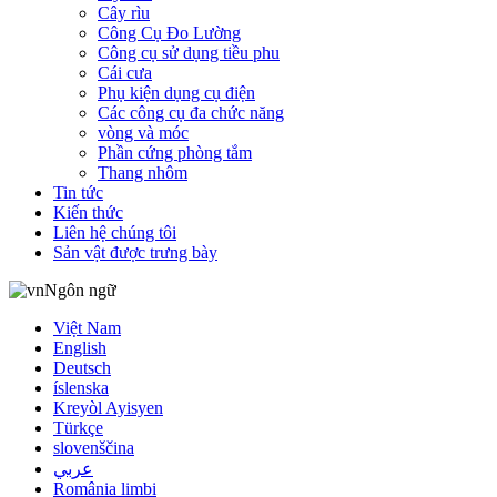
Cây rìu
Công Cụ Đo Lường
Công cụ sử dụng tiều phu
Cái cưa
Phụ kiện dụng cụ điện
Các công cụ đa chức năng
vòng và móc
Phần cứng phòng tắm
Thang nhôm
Tin tức
Kiến thức
Liên hệ chúng tôi
Sản vật được trưng bày
Ngôn ngữ
Việt Nam
English
Deutsch
íslenska
Kreyòl Ayisyen
Türkçe
slovenščina
عربي
România limbi