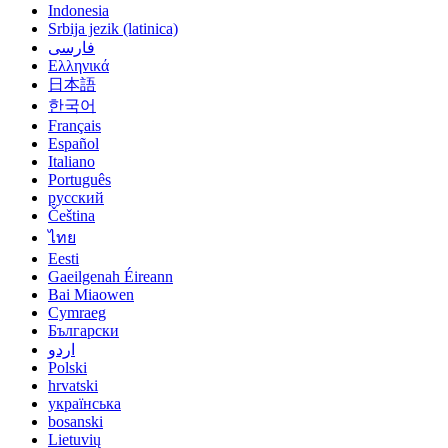
Indonesia
Srbija jezik (latinica)
فارسی
Ελληνικά
日本語
한국어
Français
Español
Italiano
Português
русский
Čeština
ไทย
Eesti
Gaeilgenah Éireann
Bai Miaowen
Cymraeg
Български
اردو
Polski
hrvatski
українська
bosanski
Lietuvių