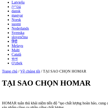
Latviešu
עברית
dansk
magyar
Norsk
suomi
Nederlands
Svenska
slovenčina
हिंदी
Melayu
Malti
Català
বাংলা
O'zbek
Trang chủ
/
Về chúng tôi
/ TẠI SAO CHỌN HOMAR
TẠI SAO CHỌN HOMAR
HOMAR tuân thủ khái niệm tiến độ "tạo chất lượng hoàn hảo, cung
sản phẩm công cụ phần cứng chất lượng.